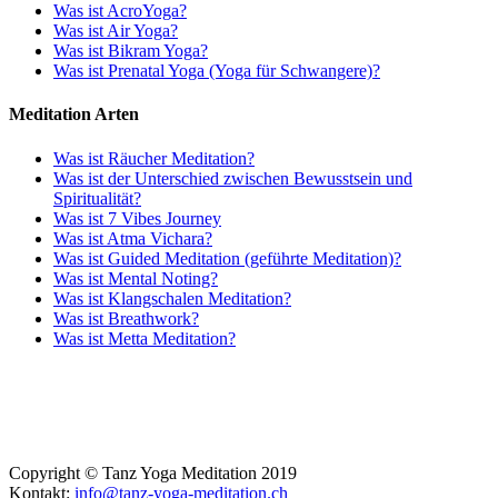
Was ist AcroYoga?
Was ist Air Yoga?
Was ist Bikram Yoga?
Was ist Prenatal Yoga (Yoga für Schwangere)?
Meditation Arten
Was ist Räucher Meditation?
Was ist der Unterschied zwischen Bewusstsein und
Spiritualität?
Was ist 7 Vibes Journey
Was ist Atma Vichara?
Was ist Guided Meditation (geführte Meditation)?
Was ist Mental Noting?
Was ist Klangschalen Meditation?
Was ist Breathwork?
Was ist Metta Meditation?
Copyright © Tanz Yoga Meditation 2019
Kontakt:
info@tanz-yoga-meditation.ch