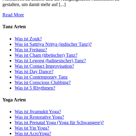
gestalten, um damit mehr auf [...]
Read More
Tanz Arten
Was ist Zouk?
Was ist Sattriya Nritya (indischer Tanz)?
Was ist Freitanz?
Was ist Cham (tibetischer) Tanz?
Was ist Legong (balinesischer) Tanz?
Was ist Contact Improvisation?
Was ist Day Dance?
Was ist Contemporary Tanz
Was ist Conscious Clubbing?
Was ist 5 Rhythmen?
Yoga Arten
Was ist Jivamukti Yoga?
Was ist Restorative Yoga?
Was ist Prenatal Yoga (Yoga für Schwangere)?
Was ist Yin Yoga?
Was ist AcroYoga?