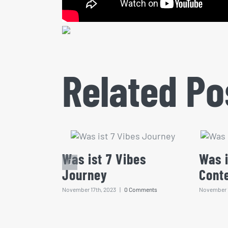
Related Po
Was ist 7 Vibes
Was i
Journey
Cont
November 17th, 2023
|
0 Comments
November 1