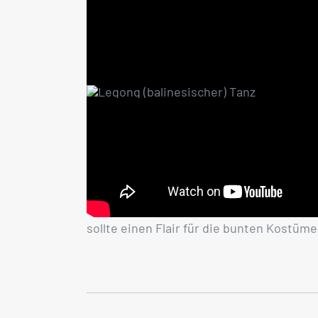
Tanzkultur wird hinsichtlich Kostümen 
unterschieden. Beide Geschlechter trag
Kostüme.
Ist es für mich?
Da Legong eine sehr komplexe Tanzform i
sollte einen Flair für die bunten Kostüm