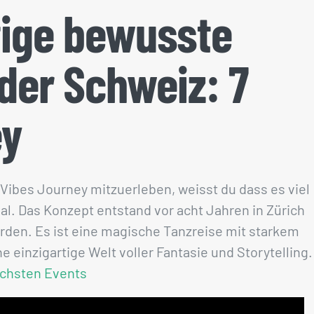
tige bewusste
 der Schweiz: 7
ey
 Vibes Journey mitzuerleben, weisst du dass es viel
ual. Das Konzept entstand vor acht Jahren in Zürich
orden. Es ist eine magische Tanzreise mit starkem
 einzigartige Welt voller Fantasie und Storytelling.
ächsten Events