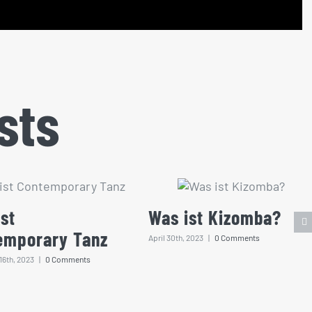
sts
st
Was ist Kizomba?
emporary Tanz
April 30th, 2023
|
0 Comments
6th, 2023
|
0 Comments