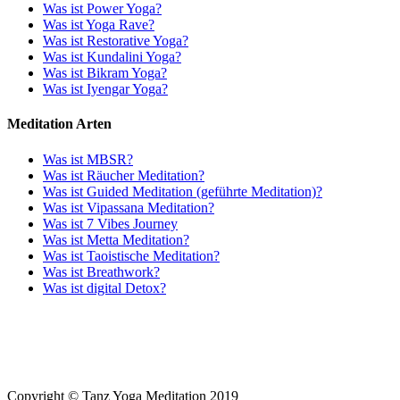
Was ist Power Yoga?
Was ist Yoga Rave?
Was ist Restorative Yoga?
Was ist Kundalini Yoga?
Was ist Bikram Yoga?
Was ist Iyengar Yoga?
Meditation Arten
Was ist MBSR?
Was ist Räucher Meditation?
Was ist Guided Meditation (geführte Meditation)?
Was ist Vipassana Meditation?
Was ist 7 Vibes Journey
Was ist Metta Meditation?
Was ist Taoistische Meditation?
Was ist Breathwork?
Was ist digital Detox?
Copyright © Tanz Yoga Meditation 2019